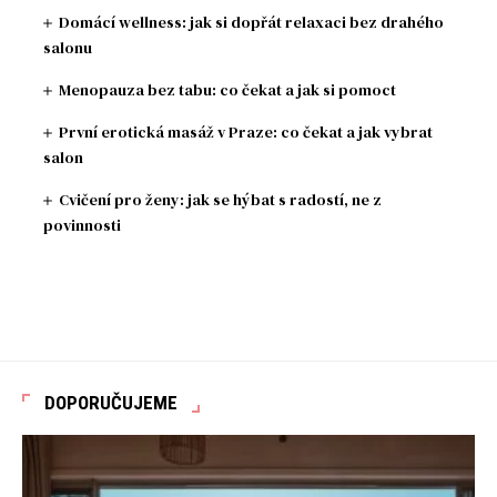
Domácí wellness: jak si dopřát relaxaci bez drahého
salonu
Menopauza bez tabu: co čekat a jak si pomoct
První erotická masáž v Praze: co čekat a jak vybrat
salon
Cvičení pro ženy: jak se hýbat s radostí, ne z
povinnosti
DOPORUČUJEME