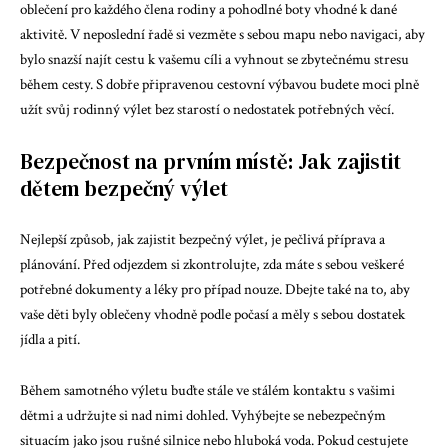
oblečení pro každého člena rodiny a pohodlné boty vhodné k dané
aktivitě. V neposlední řadě si vezměte s sebou mapu nebo navigaci, aby
bylo snazší najít cestu k vašemu cíli a vyhnout se zbytečnému stresu
během cesty. S dobře připravenou cestovní výbavou budete moci plně
užít svůj rodinný výlet bez starostí o nedostatek potřebných věcí.
Bezpečnost na prvním místě: Jak zajistit
dětem bezpečný výlet
Nejlepší způsob, jak zajistit bezpečný výlet, je pečlivá příprava a
plánování. Před odjezdem si zkontrolujte, zda máte s sebou veškeré
potřebné dokumenty a léky pro případ nouze. Dbejte také na to, aby
vaše děti byly oblečeny vhodně podle počasí a měly s sebou dostatek
jídla a pití.
Během samotného výletu buďte stále ve stálém kontaktu s vašimi
dětmi a udržujte si nad nimi dohled. Vyhýbejte se nebezpečným
situacím jako jsou rušné silnice nebo hluboká voda. Pokud cestujete