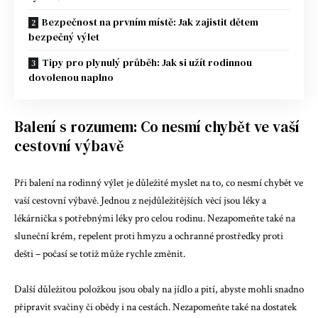
Bezpečnost na prvním místě: Jak zajistit dětem
bezpečný výlet
Tipy pro plynulý průběh: Jak si užít rodinnou
dovolenou naplno
Balení s rozumem: Co nesmí chybět ve vaší
cestovní výbavě
Při balení na rodinný výlet je důležité myslet na to, co nesmí chybět ve
vaší cestovní výbavě. Jednou z nejdůležitějších věcí jsou léky a
lékárnička s potřebnými léky pro celou rodinu. Nezapomeňte také na
sluneční krém, repelent proti hmyzu a ochranné prostředky proti
dešti – počasí se totiž může rychle změnit.
Další důležitou položkou jsou obaly na jídlo a pití, abyste mohli snadno
připravit svačiny či obědy i na cestách. Nezapomeňte také na dostatek