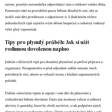
autem, použijte autosedačku odpovídající váze a velikosti vašeho dítka.
Pamatujte také na pravidelné pauzy během dlouhých cest, aby se
mohli vaše děti protáhnout a odpočinout si. S dodržením těchto
jednoduchých tipů zajistíte svým dětem bezpečný a radostný rodinný
výlet plný vzpomínek.
Tipy pro plynulý průběh: Jak si užít
rodinnou dovolenou naplno
Jedním z klíčových tipů pro dosažení plynulosti je pečlivá příprava a
organizace. Nezapomeňte si před odjezdem udělat seznam všech
potřebných věcí, abyste se vyhnuli stresu z hledání zapomenutých
položek.
Dalším užitečným tipem je zapojit i vaše děti do plánování a
rozhodování během dovolené. Dejte jim možnost vybrat si některé
aktivity či památky, které by chtěli navštívit, a tak podpořete jejich
aktivní účast na rodinném výletu. Dítěti se tak bude lépe líbit a celá