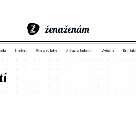
móda
Rodina
Sex a vztahy
Zdraví a hubnutí
Zvířata
Kontak
tí