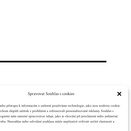
Spravovat Souhlas s cookies
 nebo jiného
ebo přístupu k informacím o zařízení používáme technologie, jako jsou soubory cookie.
chom zlepšili zážitek z prohlížení a zobrazovali personalizované reklamy. Souhlas s
logiemi nám umožní zpracovávat údaje, jako je chování při procházení nebo jedinečná
bu. Nesouhlas nebo odvolání souhlasu může nepříznivě ovlivnit určité vlastnosti a