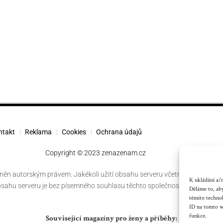
ntakt
Reklama
Cookies
Ochrana údajů
Copyright © 2023 zenazenam.cz
něn autorským právem. Jakékoli užití obsahu serveru včetně publikování
K ukládání a/n
obsahu serveru je bez písemného souhlasu těchto společností zakázáno.
Děláme to, aby
těmito techno
ID na tomto we
funkce.
Související magazíny pro ženy a příběhy: