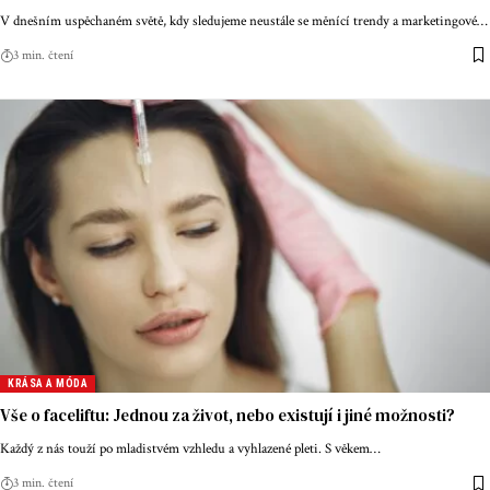
V dnešním uspěchaném světě, kdy sledujeme neustále se měnící trendy a marketingové
…
3 min. čtení
KRÁSA A MÓDA
Vše o faceliftu: Jednou za život, nebo existují i jiné možnosti?
Každý z nás touží po mladistvém vzhledu a vyhlazené pleti. S věkem
…
3 min. čtení