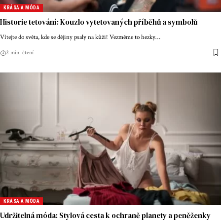
KRÁSA A MÓDA
Historie tetování: Kouzlo vytetovaných příběhů a symbolů
Vítejte do světa, kde se dějiny psaly na kůži! Vezměme to hezky
…
2 min. čtení
KRÁSA A MÓDA
Udržitelná móda: Stylová cesta k ochraně planety a peněženky