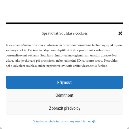
Spravovat Souhlas s cookies
Kontakt
Reklama
Cookies
Ochrana údajů
K ukládání a/nebo přístupu k informacím o zařízení používáme technologie, jako jsou
soubory cookie. Děláme to, abychom zlepšili zážitek z prohlížení a zobrazovali
Copyright © 2023 zenazenam.cz
personalizované reklamy. Souhlas s těmito technologiemi nám umožní zpracovávat
údaje, jako je chování při procházení nebo jedinečná ID na tomto webu. Nesouhlas
nebo odvolání souhlasu může nepříznivě ovlivnit určité vlastnosti a funkce.
Obsah serveru je chráněn autorským právem. Jakékoli užití
obsahu serveru včetně publikování nebo jiného
šíření obsahu serveru je bez písemného souhlasu těchto
Příjmout
společností zakázáno.
Odmítnout
Související magazíny pro ženy a příběhy:
Zobrazit předvolby
NámŽenám.eu
|
DotekSlova.cz
|
ChyběloMálo.cz
|
CZIN.eu
|
Osobní stránky
Zásady cookies
Zásady ochrany osobních údajů