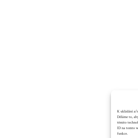
K ukládání a/n
Děláme to, aby
těmito techno
ID na tomto we
funkce.