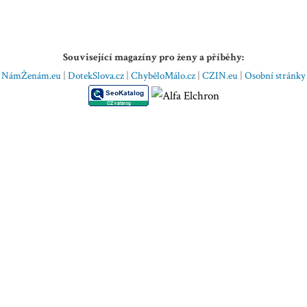
Související magazíny pro ženy a příběhy:
NámŽenám.eu
|
DotekSlova.cz
|
ChyběloMálo.cz
|
CZIN.eu
|
Osobní stránky